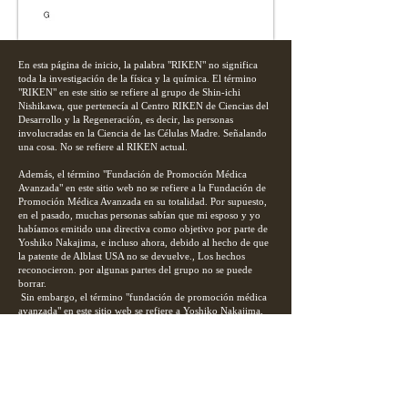
En esta página de inicio, la palabra "RIKEN" no significa
toda la investigación de la física y la química. El término
"RIKEN" en este sitio se refiere al grupo de Shin-ichi
Nishikawa, que pertenecía al Centro RIKEN de Ciencias del
Desarrollo y la Regeneración, es decir, las personas
involucradas en la Ciencia de las Células Madre. Señalando
una cosa. No se refiere al RIKEN actual.
Además, el término "Fundación de Promoción Médica
Avanzada" en este sitio web no se refiere a la Fundación de
Promoción Médica Avanzada en su totalidad. Por supuesto,
en el pasado, muchas personas sabían que mi esposo y yo
habíamos emitido una directiva como objetivo por parte de
Yoshiko Nakajima, e incluso ahora, debido al hecho de que
la patente de Alblast USA no se devuelve., Los hechos
reconocieron. por algunas partes del grupo no se puede
borrar.
​
Sin embargo, el término "fundación de promoción médica
avanzada" en este sitio web se refiere a Yoshiko Nakajima,
quien era el coordinador de la fundación de promoción
médica avanzada, y las personas involucradas en los casos
de solicitud de quiebra y patentes de Alblast.
Esta página de inicio está hecha en su totalidad por