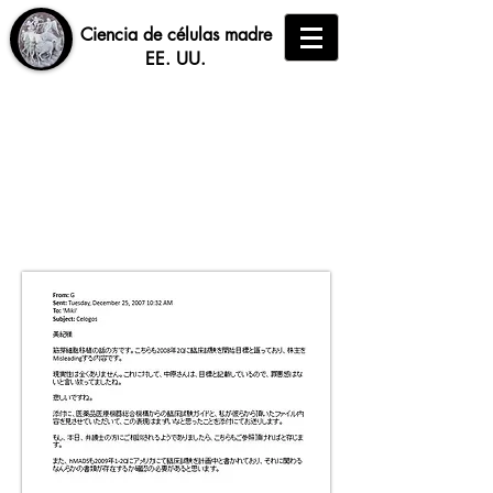
​Ciencia de células madre
EE. UU.
​Correo electrónico
descubriendo el hecho de
que estaba forjando ensayos
clínicos y atrayendo
inversores.