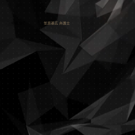
中島佳子
笠原基広 弁護士