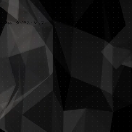
glas Sipp（ダグラス・シップ）
中島憲三
証拠 録音テープ