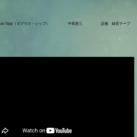
glas Sipp（ダグラス・シップ）
中島憲三
証拠 録音テープ