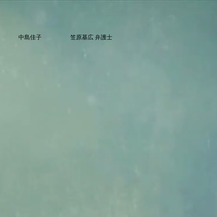
中島佳子
笠原基広 弁護士