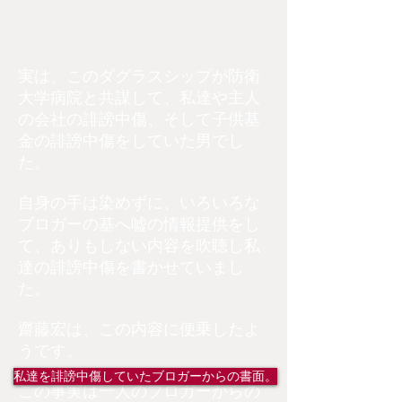
実は、このダグラスシップが防衛
大学病院と共謀して、私達や主人
の会社の誹謗中傷、そして子供基
金の誹謗中傷をしていた男でし
た。
自身の手は染めずに、いろいろな
ブロガーの基へ嘘の情報提供をし
て、ありもしない内容を吹聴し私
達の誹謗中傷を書かせていまし
た。
齋藤宏は、この内容に便乗したよ
うです。
私達を誹謗中傷していたブロガーからの書面。
この事実は一人のブロガーからの