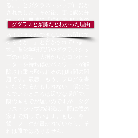
る。』とダグラス・シップに脅か
されました。その後、更に訳の分
からない男達に『理化学研究所の
ダグラスと齋藤だとわかった理由
ページを削除しろ！ブログを閉じ
ろ！おまえができないなら閉じて
やろうか！』と脅かされていま
す。理化学研究所やダグラスシッ
プの組織は、大掛かりなコンピュ
ーターを持ち僕のパスワードが解
除され乗っ取られるのは時間の問
題です。最悪、もう、ブログを書
けなくなるかもしれない。僕の住
んでいるところは辺ぴな場所で、
隣の家までが遠いのですが、ダグ
ラス・シップの組織は、既に僕の
家まで知っています。もし、今
後、ブログが書かれていたら、そ
れは僕ではありません。