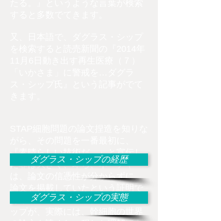
たる。』というような言葉が検索
すると多数でてきます。
又、日本語で、ダグラス・シップ
を検索すると読売新聞の『2014年
11月6日動き出す再生医療（７）
「いかさま」に警戒を…ダグラ
ス・シップ氏』という記事がでて
きます。
​STAP細胞問題の論文捏造を知りな
がら、その問題を一番最初に、
『素晴らしい技術だ。』と宣伝し
ダグラス・シップの経歴
た罪は大きく、即ち、ネーチャー
は、論文の信憑性が分からずに、
論文を掲載していたという証明で
ダグラス・シップの実態
あり、同時に、このダグラス・シ
ップが、実際には、幹細胞の世界