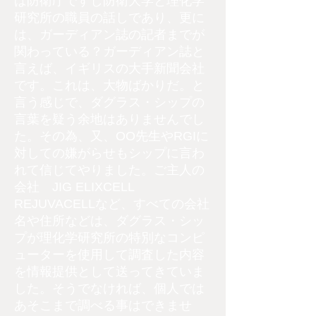
ば防衛庁ですし防衛大学と理化学
研究所の職員の話しであり、更に
は、ガーディアン誌の記者までが
関わっている？ガーディアン誌と
言えば、イギリスの大手新聞会社
です。これは、大物ばかりだ。と
言う感じで、ダグラス・シップの
言葉を疑う余地はありませんでし
た。その為、又、OO先生やRGIに
対しての嫌がらせもシップに言わ
れて信じてやりました。ご主人の
会社 JIG ELIXCELL
REJUVACELLなど、すべての会社
名や住所などは、ダグラス・シッ
プが理化学研究所の特別なコンピ
ューターを使用して調査した内容
を情報提供として送ってきていま
した。そうでなければ、個人では
あそこまで調べる事はできませ