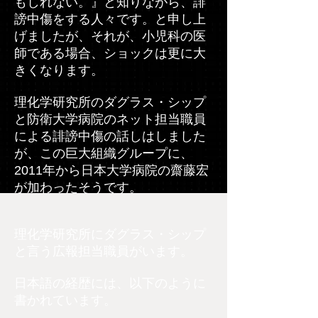
もしれない。』と知りながら、誹
謗中傷をする人々です。と申し上
げましたが、それが、小児科の医
師である場合、ショックは更に大
きくなります。
理化学研究所のダグラス・シップ
と防衛大学病院のネット担当職員
による誹謗中傷の話しはしました
が、この巨大組織グループに、
2011年から日本大学病院の齋藤宏
が加わったそうです。
理化学研究所にダグラス・シップ
と言う広報担当職員がいます。
​日本語の経歴には、以下のように
書かれています。