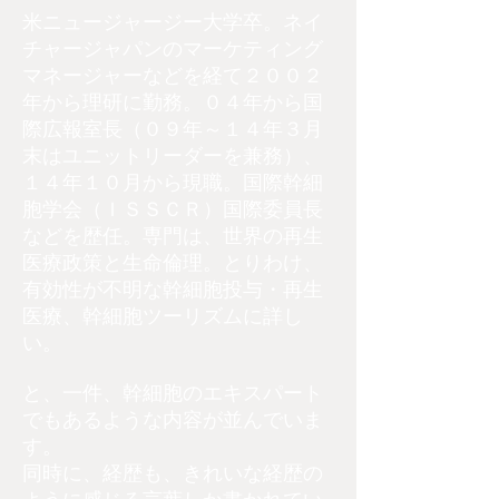
米ニュージャージー大学卒。ネイ
チャージャパンのマーケティング
マネージャーなどを経て２００２
年から理研に勤務。０４年から国
際広報室長（０９年～１４年３月
末はユニットリーダーを兼務）、
１４年１０月から現職。国際幹細
胞学会（ＩＳＳＣＲ）国際委員長
などを歴任。専門は、世界の再生
医療政策と生命倫理。とりわけ、
有効性が不明な幹細胞投与・再生
医療、幹細胞ツーリズムに詳し
い。
と、一件、幹細胞のエキスパート
でもあるような内容が並んでいま
す。
同時に、経歴も、きれいな経歴の