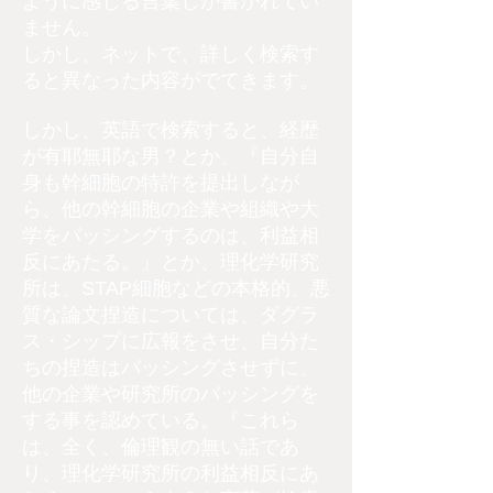
ように感じる言葉しか書かれてい
ません。
しかし、ネットで、詳しく検索す
ると異なった内容がでてきます。
しかし、英語で検索すると、経歴
が有耶無耶な男？とか、『自分自
身も幹細胞の特許を提出しなが
ら、他の幹細胞の企業や組織や大
学をバッシングするのは、利益相
反にあたる。』とか、理化学研究
所は、STAP細胞などの本格的、悪
質な論文捏造については、ダグラ
ス・シップに広報をさせ、自分た
ちの捏造はバッシングさせずに、
他の企業や研究所のバッシングを
する事を認めている。『これら
は、全く、倫理観の無い話であ
り、理化学研究所の利益相反にあ