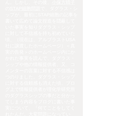
ん。しかし、その後、
小保方晴子
の
STAP細胞問題
で、ダグラス・シ
ップが、最初にSTAP細胞の記事を
書いて広めて論文捏造を隠蔽して
いた事実を知りダグラス・シップ
に対して不信感を持ち初めていた
頃、（現在は、アルブラストUSA
社に譲渡したホームページ）＜真
実の告発＞のホームページ内にか
かれた事実を読んで、ダグラス・
シップや他の情報提供者、又、コ
メンターの言葉に対する不信感は
つのりました。ダグラス・シップ
に対する信頼感も消えた頃、ブロ
グ上で情報提供者が理化学研究所
のダグラスシップの事だと分かっ
てしまう内容をブログに書いた事
実について、『何てことをしてく
れたんだ。大変問題になってい