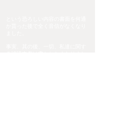
という恐ろしい内容の書面を何通
か貰った後で全く音信がなくなり
ました。
事実、其の後、一切、私達に関す
る誹謗中傷は書かれなくなりまし
たが、同時に、このブロガーの言
うように、このブロガーも不自然
な形で消えてしまった？と言うし
かないような不自然な幕切れで消
えています。あれほど長期間書か
れていたブログが、この書面を貰
ってから暫くしてから本当に全く
書かれなくなったので、確かに不
自然すぎる書面通りの内容を心配
しています。