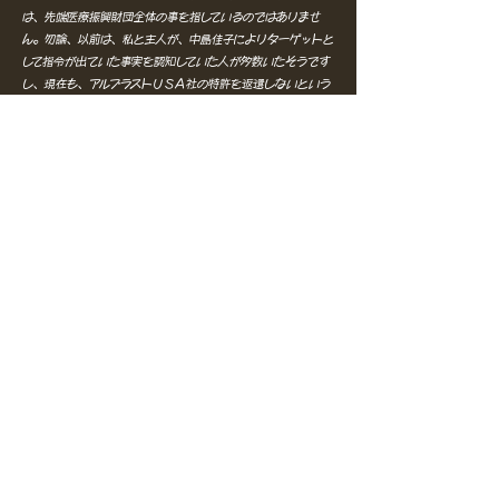
は、先端医療振興財団全体の事を指しているのではありませ
ん。勿論、以前は、私と主人が、中島佳子によりターゲットと
して指令が出ていた事実を認知していた人が多数いたそうです
し、現在も、アルブラストＵＳＡ社の特許を返還しないという
事実からも、グループ内の一部で認知されていた事実は消す事
はできません。
​しかし、このホームページ内で先端医療振興財団とかかれてい
るのは、先端医療振興財団のコーディネーターであった中島佳
子や、アルブラスト社の破産申請や特許に関する事件に関与し
た人々の事を言います。
このホームページは、ライアン美紀の全責任で作ら
れています。執筆は、ライアン美紀と記録係りとで
かかれていますが、記録係りや製作会社などには、
一切の責任はありません。現在、情報提供をお願い
しております。論文捏造や横領についてなど情報を
お持ちの方は、
Contact Me
迄・
© Copyright 2012 by ステムセルサイエンスUSA.
Proudly created with ステムセルサイエンスUSA