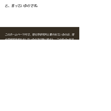
と、言っているのです。
このホームページ内で、理化学研究所と書かれているのは、理
化学研究全体を示しているのではありません。このサイト内で
理化学研究所とかかれているのは、理化学研究所内の理化学研
究所発生・再生科学総合研究センター所属であった西川伸一ら
グループの事で有り、即ち、ステムセルサイエンス社の関係者
の事を指しています。現在の理化学研究所の事を指すものでは
ありません。
又、このホームページ内で先端医療振興財団と書かれているの
は、先端医療振興財団全体の事を指しているのではありませ
ん。勿論、以前は、私と主人が、中島佳子によりターゲットと
して指令が出ていた事実を認知していた人が多数いたそうです
し、現在も、アルブラストＵＳＡ社の特許を返還しないという
事実からも、グループ内の一部で認知されていた事実は消す事
はできません。
​しかし、このホームページ内で先端医療振興財団とかかれてい
るのは、先端医療振興財団のコーディネーターであった中島佳