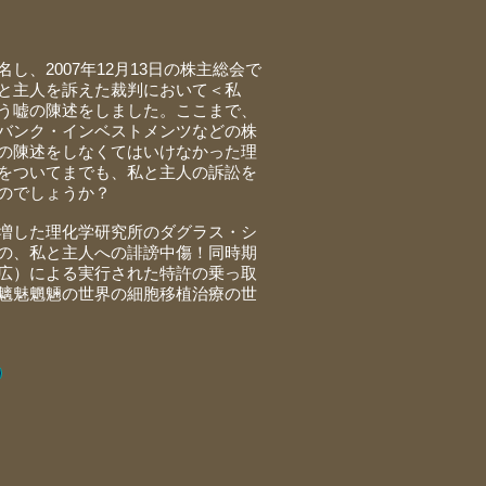
、2007年12月13日の株主総会で
と主人を訴えた裁判において＜私
う嘘の陳述をしました。ここまで、
バンク・インベストメンツなどの株
の陳述をしなくてはいけなかった理
をついてまでも、私と主人の訴訟を
のでしょうか？
増した理化学研究所のダグラス・シ
の、私と主人への誹謗中傷！同時期
広）による実行された特許の乗っ取
魑魅魍魎の世界の細胞移植治療の世