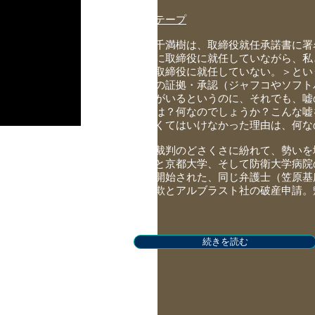
​録音テープ
古澤千満樹は、取締役就任承諾書に署名し
正式に取締役に就任していながら、私
は、取締役に就任していない。＞とい
多数の証拠・承認（ジャフコやソフト
主）がいるというのに、それでも、嘘
由とは？何なのでしょうか？こんな嘘
しなくてはいけなかった理由は、何な
この裁判のどさくさに紛れて、勢いを
ップと京都大学、そして防衛大学病院
に、開始された、同じ弁護士（笠原基
り詐欺とアルブラスト社の破産申請。
界。
続きを読む