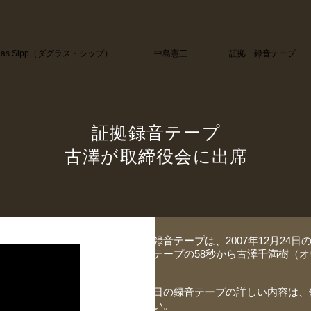
glas Sipp（ダグラス・シップ）
中島憲三
証拠 録音テープ
証拠録音テープ
​古澤が取締役会に出席
右の録音テープは、2007年12月24
このテープの58秒から古澤千満樹（
す。
​この日の録音テープの詳しい内容は
ださい。