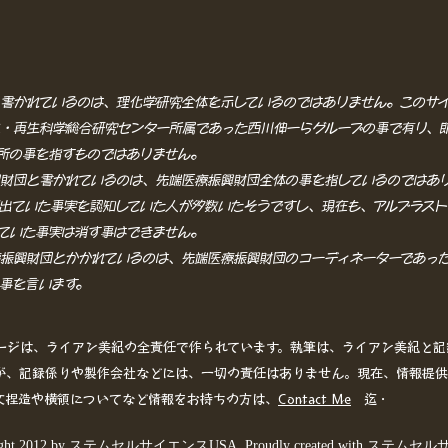
書かれているのは、理化学研究全体を示しているのではありません。このサ
・再生科学総合研究センター所属であった西川伸一らグループの事で有り、
所の事を指すものではありません。
財団と書かれているのは、先端医療振興財団全体の事を指しているのではあ
出ていた事実を認知していた人が多数いたそうですし、現在も、アルブラス
ていた事実は消す事はできません。
療振興財団とかかれているのは、先端医療振興財団のコーディネーターであっ
事を言います。
ージは、ライアン美紀の全責任で作られています。執筆は、ライアン美紀と記
が、記録係りや製作会社などには、一切の責任はありません。現在、情報提供
文捏造や横領についてなど情報をお持ちの方は、
Contact Me
迄・
right 2012 by ステムセルサイエンスUSA. Proudly created with ステ