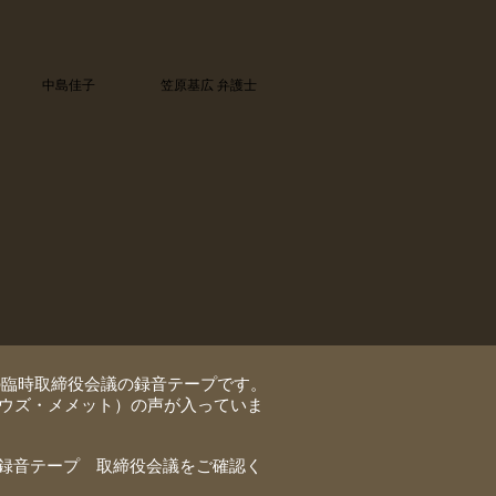
中島佳子
笠原基広 弁護士
日の臨時取締役会議の録音テープです。
オウズ・メメット）の声が入っていま
、録音テープ 取締役会議をご確認く