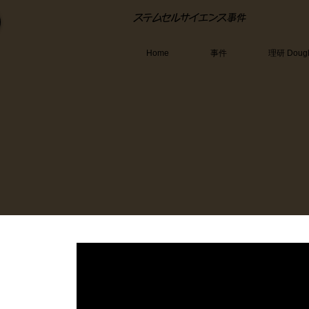
​ステムセルサイエンス事件
Home
事件
理研 Dou