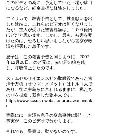
このビデオの為に、予定していた上場が駄目
になるなど、紆余曲折な経験をしました。
アメリカで、殺害予告として、捜査願いを出
した途端に、これらのビデオは無くなりまし
たが、主人が受けた被害総額は、１００億円
ほどだと思います。しかし、最も、被害を受
けたのは、恐ろしい思いをしながら警察が救
済を拒否した息子です。
息子は、この殺害予告と同じように、2007
年12月28日、のど元に、赤い紐の痕を残
し、呼吸停止したのです。
ステムセルサイエンス社の取締役であった古
澤千万樹（オウズ・メメット）はトルコ人で
あり、後に中島らに言われるままに、私たち
の罪を捏造し裁判した張本人です。
https://www.scsusa.website/furusawachimak
i
実際には、古澤も息子の窒息事件に関与した
事実が、このビデオで分かります。
​それでも、警察は、動かないのです。