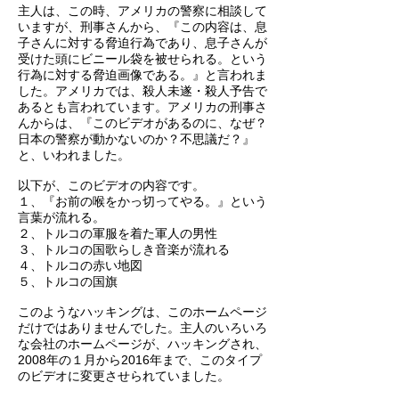
主人は、この時、アメリカの警察に相談して
いますが、刑事さんから、『この内容は、息
子さんに対する脅迫行為であり、息子さんが
受けた頭にビニール袋を被せられる。という
行為に対する脅迫画像である。』と言われま
した。アメリカでは、殺人未遂・殺人予告で
あるとも言われています。アメリカの刑事さ
んからは、『このビデオがあるのに、なぜ？
日本の警察が動かないのか？不思議だ？』
と、いわれました。
以下が、このビデオの内容です。
１、『お前の喉をかっ切ってやる。』という
言葉が流れる。
２、トルコの軍服を着た軍人の男性
３、トルコの国歌らしき音楽が流れる
４、トルコの赤い地図
５、トルコの国旗
このようなハッキングは、このホームページ
だけではありませんでした。主人のいろいろ
な会社のホームページが、ハッキングされ、
2008年の１月から2016年まで、このタイプ
のビデオに変更させられていました。