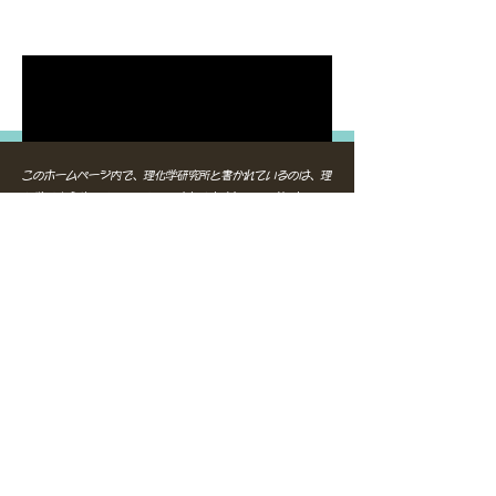
このホームページ内で、理化学研究所と書かれているのは、理
化学研究全体を示しているのではありません。このサイト内で
理化学研究所とかかれているのは、理化学研究所内の理化学研
究所発生・再生科学総合研究センター所属であった西川伸一ら
グループの事で有り、即ち、ステムセルサイエンス社の関係者
の事を指しています。現在の理化学研究所の事を指すものでは
ありません。
又、このホームページ内で先端医療振興財団と書かれているの
は、先端医療振興財団全体の事を指しているのではありませ
ん。勿論、以前は、私と主人が、中島佳子によりターゲットと
して指令が出ていた事実を認知していた人が多数いたそうです
し、現在も、アルブラストＵＳＡ社の特許を返還しないという
事実からも、グループ内の一部で認知されていた事実は消す事
はできません。
​しかし、このホームページ内で先端医療振興財団とかかれてい