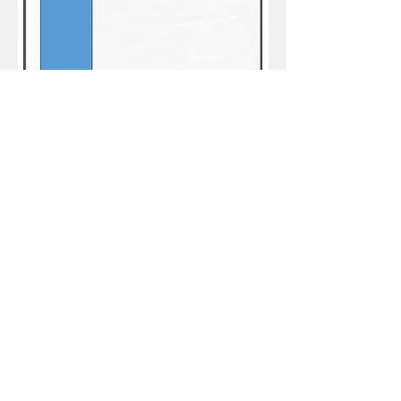
このホームページ内で、理化学研究所と書かれているのは、理
化学研究全体を示しているのではありません。このサイト内で
理化学研究所とかかれているのは、理化学研究所内の理化学研
究所発生・再生科学総合研究センター所属であった西川伸一ら
グループの事で有り、即ち、ステムセルサイエンス社の関係者
の事を指しています。現在の理化学研究所の事を指すものでは
ありません。
又、このホームページ内で先端医療振興財団と書かれているの
は、先端医療振興財団全体の事を指しているのではありませ
ん。勿論、以前は、私と主人が、中島佳子によりターゲットと
して指令が出ていた事実を認知していた人が多数いたそうです
し、現在も、アルブラストＵＳＡ社の特許を返還しないという
事実からも、グループ内の一部で認知されていた事実は消す事