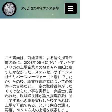
​ステムセルサイエンス事件
​古澤千満樹が上場を
阻止した証拠の同意
書
この書面は、前経営陣による論文捏造詐
欺の為に、2008年06月に予定していたア
メリカの上場企業とのＭ＆Ａを白紙に戻
すしかなかった、ステムセルサイエンス
社のリバースマージャー（上場）でした
が、その後、論文捏造詐欺についての警
察への告発など、一定の取締役陣がしな
くてはならない事を実行し、弁護士に言
われた、現取締役陣が論文捏造詐欺に関
してするべき事を実行した後であれば、
上場が可能である。という内容の通り、
再度、Ｍ＆Ａ方式の上場を模索しまし