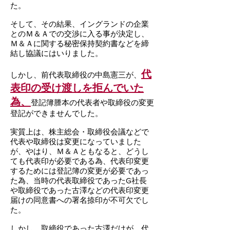
た。
そして、その結果、イングランドの企業
とのＭ＆Ａでの交渉に入る事が決定し、
Ｍ＆Ａに関する秘密保持契約書などを締
結し協議にはいりました。
代
しかし、前代表取締役の中島憲三が、
表印の受け渡しを拒んでいた
為、
登記簿謄本の代表者や取締役の変更
登記ができませんでした。
実質上は、株主総会・取締役会議などで
代表や取締役は変更になっていました
が、やはり、Ｍ＆Ａともなると、どうし
ても代表印が必要である為、代表印変更
するためには登記簿の変更が必要であっ
た為、当時の代表取締役であったG社長
や取締役であった古澤などの代表印変更
届けの同意書への署名捺印が不可欠でし
た。
しかし、取締役であった古澤だけが、代