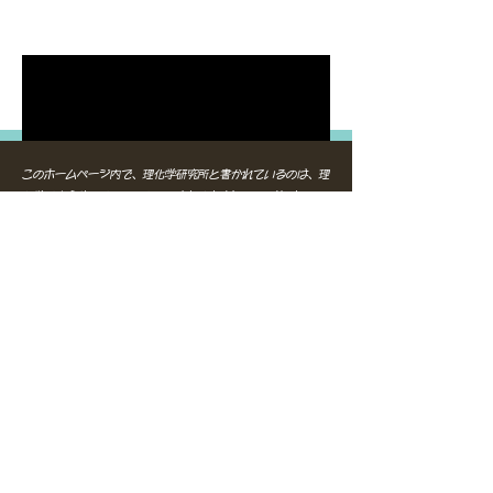
このホームページ内で、理化学研究所と書かれているのは、理
化学研究全体を示しているのではありません。このサイト内で
理化学研究所とかかれているのは、理化学研究所内の理化学研
究所発生・再生科学総合研究センター所属であった西川伸一ら
グループの事で有り、即ち、ステムセルサイエンス社の関係者
の事を指しています。現在の理化学研究所の事を指すものでは
ありません。
又、このホームページ内で先端医療振興財団と書かれているの
は、先端医療振興財団全体の事を指しているのではありませ
ん。勿論、以前は、私と主人が、中島佳子によりターゲットと
して指令が出ていた事実を認知していた人が多数いたそうです
し、現在も、アルブラストＵＳＡ社の特許を返還しないという
事実からも、グループ内の一部で認知されていた事実は消す事
はできません。
​しかし、このホームページ内で先端医療振興財団とかかれてい