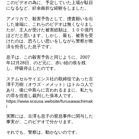
このビデオの為に、予定していた上場が駄目
になるなど、紆余曲折な経験をしました。
アメリカで、殺害予告として、捜査願いを出
した途端に、これらのビデオは無くなりまし
たが、主人が受けた被害総額は、１００億円
ほどだと思います。しかし、最も、被害を受
けたのは、恐ろしい思いをしながら警察が救
済を拒否した息子です。
息子は、この殺害予告と同じように、2007
年12月28日、のど元に、赤い紐の痕を残
し、呼吸停止したのです。
ステムセルサイエンス社の取締役であった古
澤千万樹（オウズ・メメット）はトルコ人で
あり、後に中島らに言われるままに、私たち
の罪を捏造し裁判した張本人です。
https://www.scsusa.website/furusawachimak
i
実際には、古澤も息子の窒息事件に関与した
事実が、このビデオで分かります。
​それでも、警察は、動かないのです。