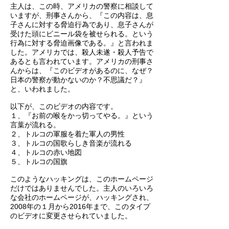
主人は、この時、アメリカの警察に相談して
いますが、刑事さんから、『この内容は、息
子さんに対する脅迫行為であり、息子さんが
受けた頭にビニール袋を被せられる。という
行為に対する脅迫画像である。』と言われま
した。アメリカでは、殺人未遂・殺人予告で
あるとも言われています。アメリカの刑事さ
んからは、『このビデオがあるのに、なぜ？
日本の警察が動かないのか？不思議だ？』
と、いわれました。
以下が、このビデオの内容です。
１、『お前の喉をかっ切ってやる。』という
言葉が流れる。
２、トルコの軍服を着た軍人の男性
３、トルコの国歌らしき音楽が流れる
４、トルコの赤い地図
５、トルコの国旗
このようなハッキングは、このホームページ
だけではありませんでした。主人のいろいろ
な会社のホームページが、ハッキングされ、
2008年の１月から2016年まで、このタイプ
のビデオに変更させられていました。